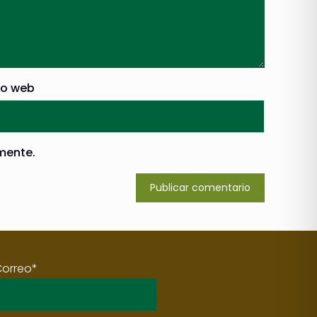
io web
mente.
Correo*