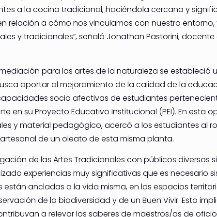
tes a la cocina tradicional, haciéndola cercana y signific
ión en relación a cómo nos vinculamos con nuestro entorn
s y tradicionales”, señaló Jonathan Pastorini, docente e
mediación para las artes de la naturaleza se estableció 
busca aportar al mejoramiento de la calidad de la educació
de capacidades socio afectivas de estudiantes pertenecie
te en su Proyecto Educativo Institucional (PEI). En esta
es y material pedagógico, acercó a los estudiantes al r
artesanal de un oleato de esta misma planta.
vulgación de las Artes Tradicionales con públicos diversos 
lizado experiencias muy significativas que es necesario s
s están ancladas a la vida misma, en los espacios territori
vación de la biodiversidad y de un Buen Vivir. Esto imp
tribuyan a relevar los saberes de maestros/as de oficio,