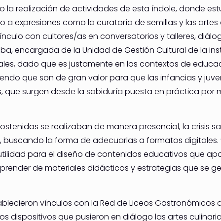
 la realización de actividades de esta índole, donde estu
a expresiones como la curatoría de semillas y las artes de
ínculo con cultores/as en conversatorios y talleres, diálog
lba, encargada de la Unidad de Gestión Cultural de la ins
es, dado que es justamente en los contextos de educaci
endo que son de gran valor para que las infancias y juven
s, que surgen desde la sabiduría puesta en práctica por 
stenidas se realizaban de manera presencial, la crisis sa
n, buscando la forma de adecuarlas a formatos digitales
utilidad para el diseño de contenidos educativos que ap
prender de materiales didácticos y estrategias que se ge
blecieron vínculos con la Red de Liceos Gastronómicos d
 dispositivos que pusieron en diálogo las artes culinarias 