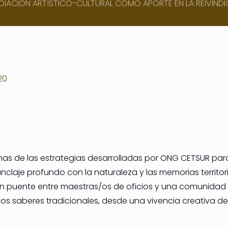
DIACIÓN ARTÍSTICO-CULTURAL COMO APORTE EN LA REIVINDI
20
nas de las estrategias desarrolladas por ONG CETSUR para r
 anclaje profundo con la naturaleza y las memorias terr
un puente entre maestras/os de oficios y una comunidad 
los saberes tradicionales, desde una vivencia creativa d