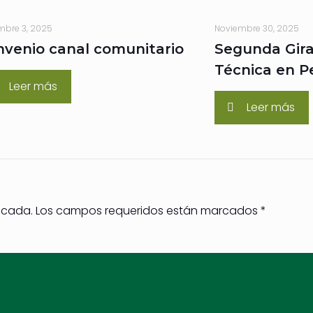
mbre 3, 2025
Noviembre 30, 2025
nvenio canal comunitario
Segunda Gira
Técnica en P
Leer más
Leer más
icada.
Los campos requeridos están marcados
*