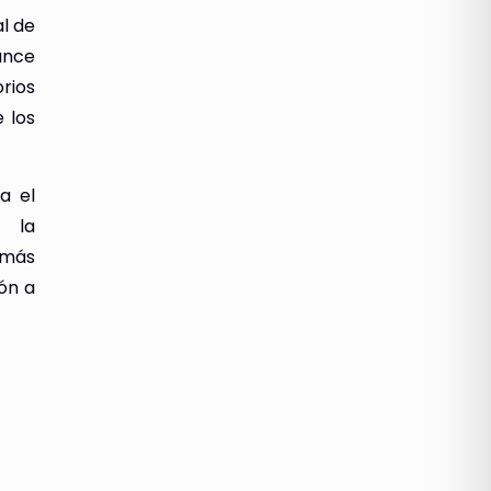
al de
ance
orios
e los
a el
, la
emás
ón a