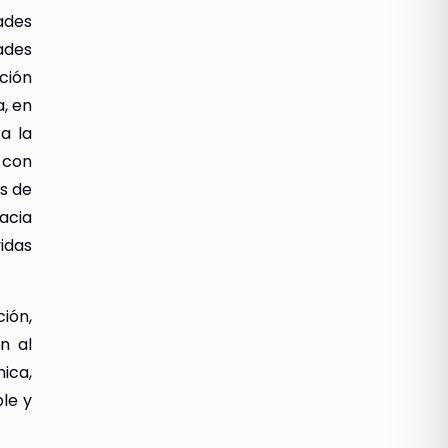
dades
ades
ión
a, en
a la
s con
os de
acia
idas
ón,
n al
ica,
ble y