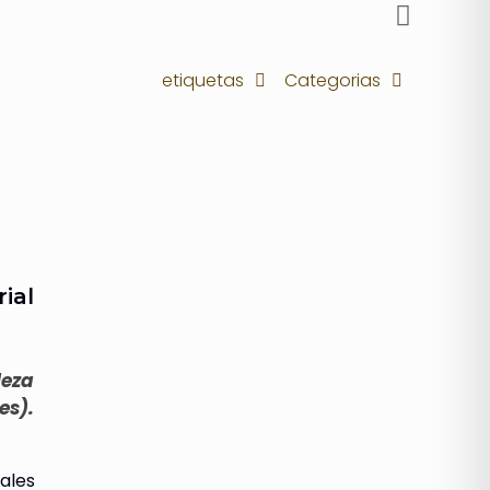
etiquetas
Categorias
ial
leza
es).
ales