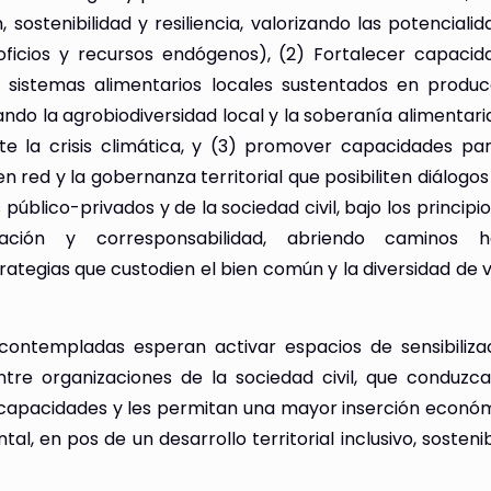
, sostenibilidad y resiliencia, valorizando las potenciali
, oficios y recursos endógenos), (2) Fortalecer capacid
 sistemas alimentarios locales sustentados en producc
ndo la agrobiodiversidad local y la soberanía alimentari
nte la crisis climática, y (3) promover capacidades par
 en red y la gobernanza territorial que posibiliten diálogo
 público-privados y de la sociedad civil, bajo los principi
ración y corresponsabilidad, abriendo caminos h
ategias que custodien el bien común y la diversidad de v
contempladas esperan activar espacios de sensibilizaci
ntre organizaciones de la sociedad civil, que conduzca
 capacidades y les permitan una mayor inserción económ
ntal, en pos de un desarrollo territorial inclusivo, sosteni