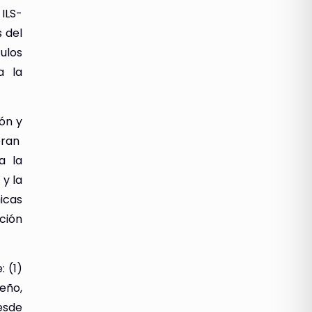
 ILS-
 del
ulos
a la
ión y
deran
a la
 y la
icas
ción
 (1)
eño,
desde