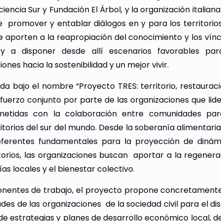
cia Sur y Fundación El Árbol, y la organización italiana
e promover y entablar diálogos en y para los territorios
e aporten a la reapropiación del conocimiento y los vínc
, y a disponer desde allí escenarios favorables par
ones hacia la sostenibilidad y un mejor vivir.
cida bajo el nombre “Proyecto TRES: territorio, restaurac
esfuerzo conjunto por parte de las organizaciones que li
metidas con la colaboración entre comunidades par
itorios del sur del mundo. Desde la soberanía alimentaria
eferentes fundamentales para la proyección de dinám
itorios, las organizaciones buscan aportar a la regenera
ías locales y el bienestar colectivo.
nentes de trabajo, el proyecto propone concretamente:
es de las organizaciones de la sociedad civil para el dis
 de estrategias y planes de desarrollo económico local, 