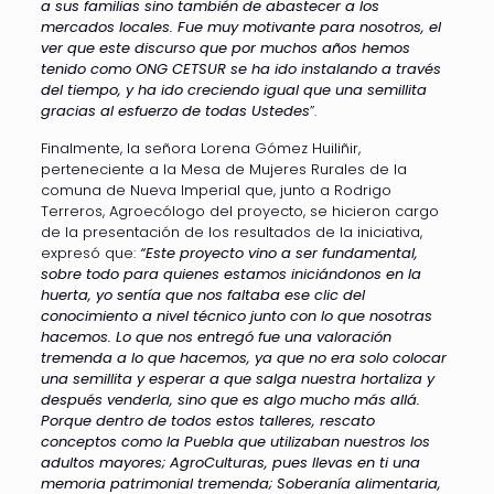
a sus familias sino también de abastecer a los
mercados locales. Fue muy motivante para nosotros, el
ver que este discurso que por muchos años hemos
tenido como ONG CETSUR se ha ido instalando a través
del tiempo, y ha ido creciendo igual que una semillita
gracias al esfuerzo de todas
Ustedes
”.
Finalmente, la señora Lorena Gómez Huiliñir,
perteneciente a la Mesa de Mujeres Rurales de la
comuna de Nueva Imperial que, junto a Rodrigo
Terreros, Agroecólogo del proyecto, se hicieron cargo
de la presentación de los resultados de la iniciativa,
expresó que:
“Este proyecto vino a ser fundamental,
sobre todo para quienes estamos iniciándonos en la
huerta, yo sentía que nos faltaba ese clic del
conocimiento a nivel técnico junto con lo que nosotras
hacemos. Lo que nos entregó fue una valoración
tremenda a lo que hacemos, ya que no era solo colocar
una semillita y esperar a que salga nuestra hortaliza y
después venderla, sino que es algo mucho más allá.
Porque dentro de todos estos talleres, rescato
conceptos como la Puebla que utilizaban nuestros los
adultos mayores; AgroCulturas, pues llevas en ti una
memoria patrimonial tremenda; Soberanía alimentaria,