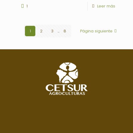
1
Leer más
1
2
3
...
8
Página siguiente