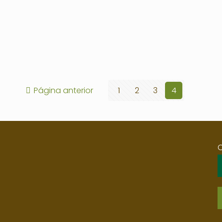
Página anterior
1
2
3
4