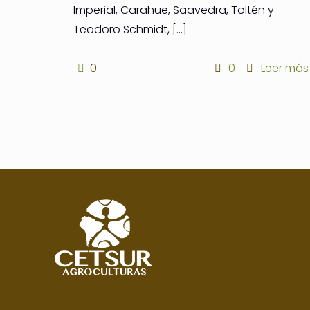
Imperial, Carahue, Saavedra, Toltén y
Teodoro Schmidt,
[…]
0
0
Leer más