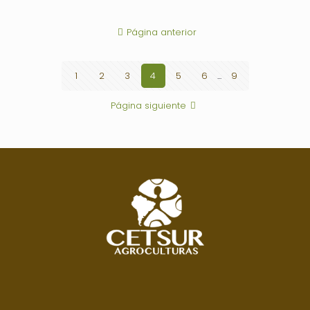
Página anterior
1
2
3
4
5
6
...
9
Página siguiente